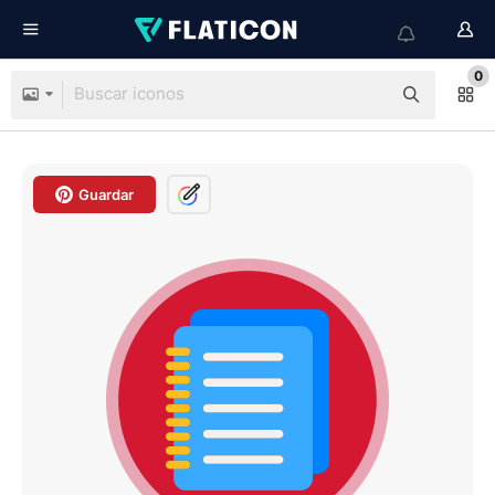
0
Guardar