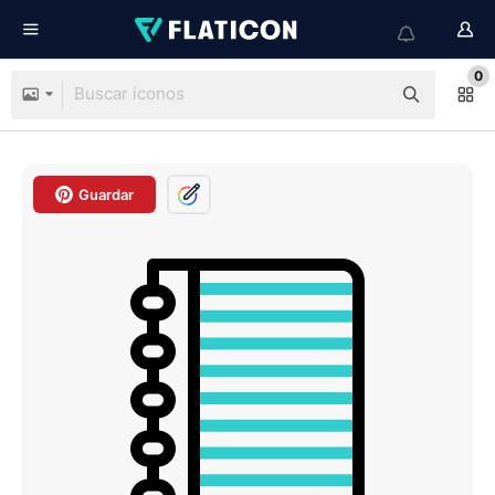
0
Guardar