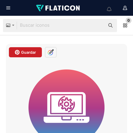
0
Guardar