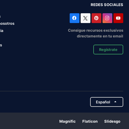
REDES SOCIALES
s
nosotros
Consigue recursos exclusivos
ia
directamente en tu email
os
Regístrate
Español
Magnific
Flaticon
Slidesgo