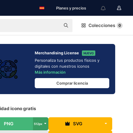
Planes y precios
Colecciones
0
Merchandising License
NUEVO
Personaliza tus productos físicos y
digitales con nuestros iconos
Más información
Comprar licencia
dad icono gratis
PNG
SVG
512px