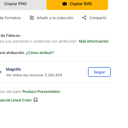
Copiar PNG
Copiar SVG
ás formatos
Añadir a la colección
Compartir
 de Flaticon
ara uso personal o comercial con atribución.
Más información
ere atribución
¿Cómo atribuir?
Magnific
Seguir
Ver todos los recursos 3,282,856
nos del pack
Product Presentation
pecial Lineal Color