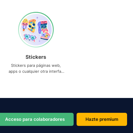
Stickers
Stickers para páginas web,
apps o cualquier otra interfaz
que necesites
Acceso para colaboradores
Hazte premium