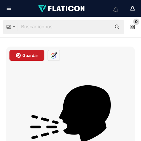
0
Guardar