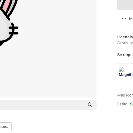
M
Licencia
Gratis p
Se requi
Más ico
Estilo:
S
auna