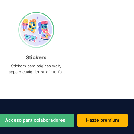
Stickers
Stickers para páginas web,
apps o cualquier otra interfaz
que necesites
Acceso para colaboradores
Hazte premium