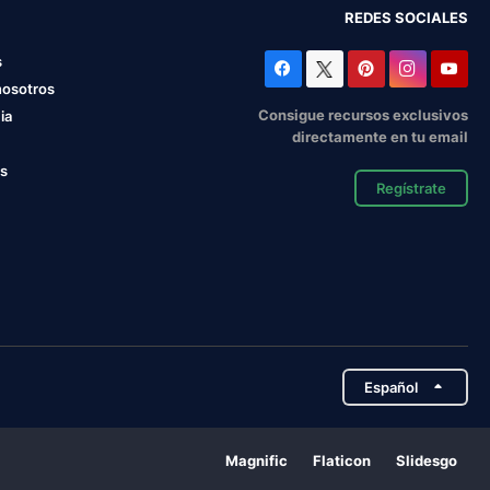
REDES SOCIALES
s
nosotros
Consigue recursos exclusivos
ia
directamente en tu email
os
Regístrate
Español
Magnific
Flaticon
Slidesgo