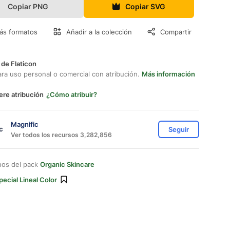
Copiar PNG
Copiar SVG
ás formatos
Añadir a la colección
Compartir
 de Flaticon
ara uso personal o comercial con atribución.
Más información
ere atribución
¿Cómo atribuir?
Magnific
Seguir
Ver todos los recursos 3,282,856
nos del pack
Organic Skincare
pecial Lineal Color