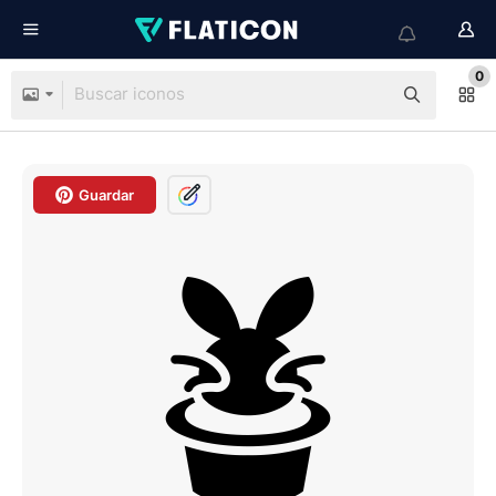
0
Guardar