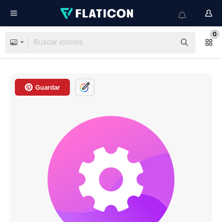
0
Guardar