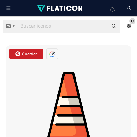
0
Guardar