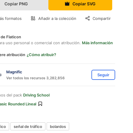
Copiar PNG
Copiar SVG
ás formatos
Añadir a la colección
Compartir
 de Flaticon
ara uso personal o comercial con atribución.
Más información
ere atribución
¿Cómo atribuir?
Magnific
Seguir
Ver todos los recursos 3,282,856
nos del pack
Driving School
asic Rounded Lineal
fico
señal de tráfico
bolardos