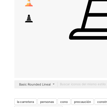
Basic Rounded Lineal
la carretera
personas
cono
precaución
const