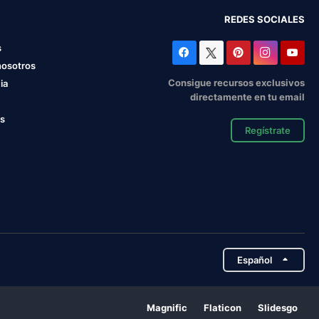
REDES SOCIALES
s
nosotros
Consigue recursos exclusivos
ia
directamente en tu email
os
Regístrate
Español
Magnific
Flaticon
Slidesgo