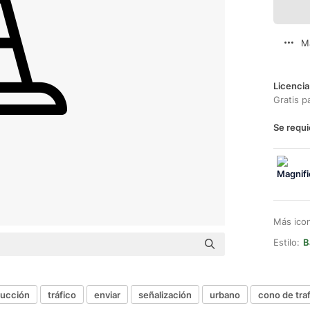
M
Licencia
Gratis p
Se requi
Más ico
Estilo:
B
rucción
tráfico
enviar
señalización
urbano
cono de tra