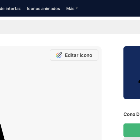
de interfaz
Iconos animados
Más
Editar icono
Cono De