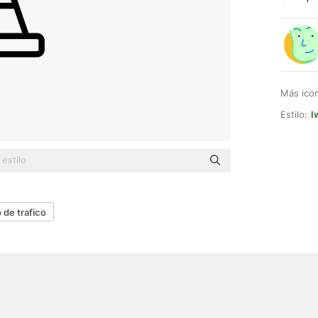
Más ico
Estilo:
I
 de trafico