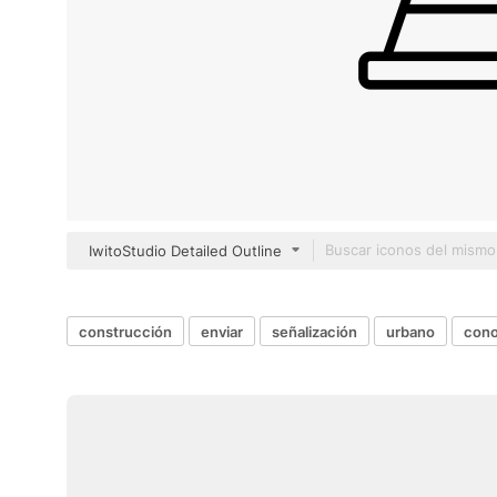
IwitoStudio Detailed Outline
construcción
enviar
señalización
urbano
cono