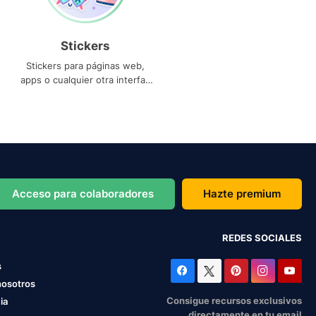
Stickers
Stickers para páginas web,
apps o cualquier otra interfaz
que necesites
Acceso para colaboradores
Hazte premium
REDES SOCIALES
s
nosotros
Consigue recursos exclusivos
ia
directamente en tu email