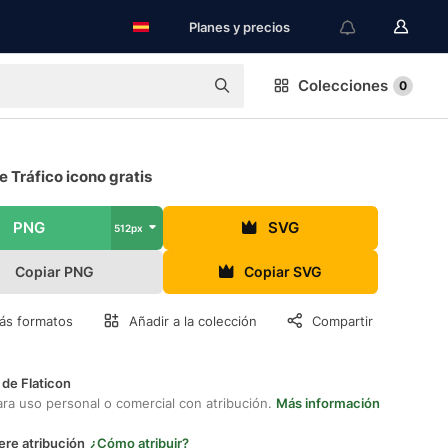
Planes y precios
Colecciones
0
 Tráfico icono gratis
PNG
SVG
512px
Copiar PNG
Copiar SVG
ás formatos
Añadir a la colección
Compartir
 de Flaticon
ara uso personal o comercial con atribución.
Más información
ere atribución
¿Cómo atribuir?