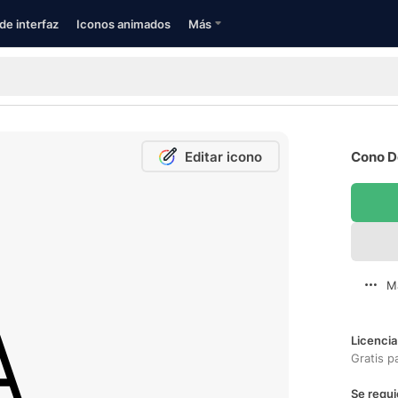
de interfaz
Iconos animados
Más
Editar icono
Cono De
M
Licencia
Gratis p
Se requi