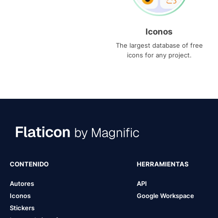
Iconos
The largest database of free
icons for any project.
CONTENIDO
HERRAMIENTAS
Autores
API
Iconos
Google Workspace
Stickers