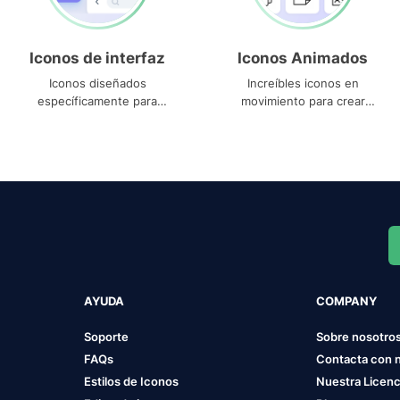
Iconos de interfaz
Iconos Animados
Iconos diseñados
Increíbles iconos en
específicamente para
movimiento para crear
interfaces
proyectos dinámicos
AYUDA
COMPANY
Soporte
Sobre nosotro
FAQs
Contacta con 
Estilos de Iconos
Nuestra Licenc