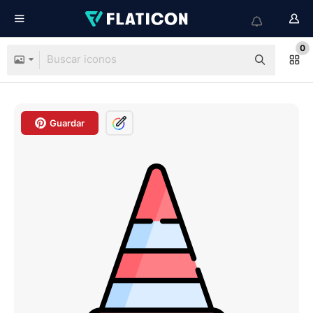
0
Guardar