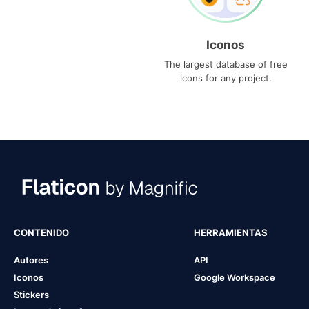
Iconos
The largest database of free
icons for any project.
CONTENIDO
HERRAMIENTAS
Autores
API
Iconos
Google Workspace
Stickers