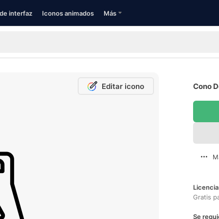
de interfaz
Iconos animados
Más
Editar icono
Cono De
M
Licencia
Gratis p
Se requi