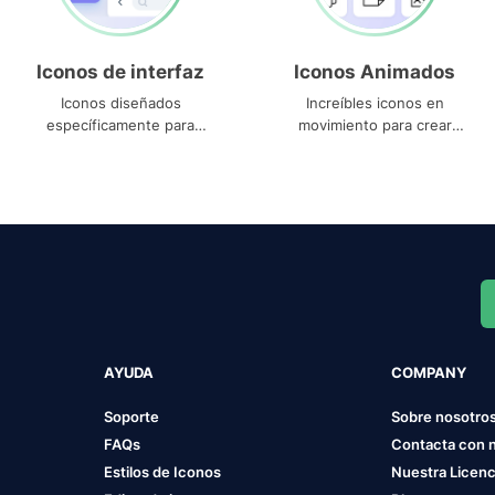
Iconos de interfaz
Iconos Animados
Iconos diseñados
Increíbles iconos en
específicamente para
movimiento para crear
interfaces
proyectos dinámicos
AYUDA
COMPANY
Soporte
Sobre nosotro
FAQs
Contacta con 
Estilos de Iconos
Nuestra Licenc