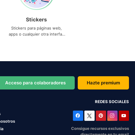
Stickers
Stickers para páginas web,
apps o cualquier otra interfaz
que necesites
Acceso para colaboradores
Hazte premium
REDES SOCIALES
s
nosotros
Consigue recursos exclusivos
ia
directamente en tu email