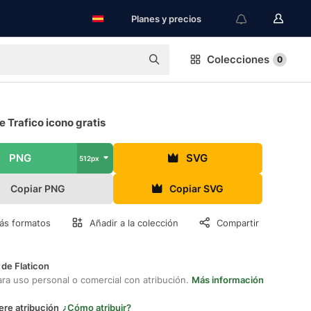
Planes y precios
Colecciones
0
 Trafico icono gratis
PNG
SVG
512px
Copiar PNG
Copiar SVG
ás formatos
Añadir a la colección
Compartir
 de Flaticon
ara uso personal o comercial con atribución.
Más información
ere atribución
¿Cómo atribuir?