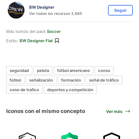
BW Designer
Seguir
Ver todos los recursos 3,685
Más iconos del pack
Soccer
Estilo:
BW Designer Flat
seguridad
pelota
fútbol americano
conos
fútbol
señalización
formación
señal de tráfico
cono de trafico
deportes y competición
Iconos con el mismo concepto
Ver más