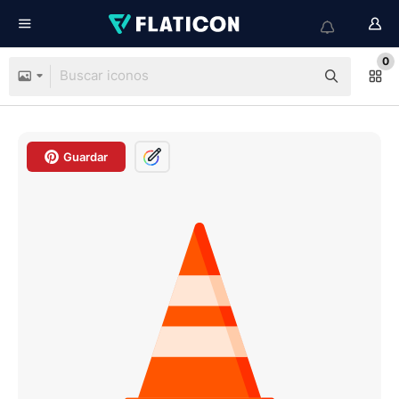
0
Guardar