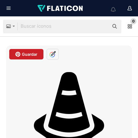
0
Guardar