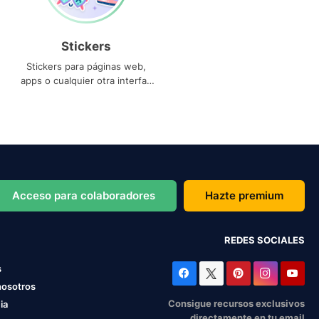
Stickers
Stickers para páginas web,
apps o cualquier otra interfaz
que necesites
Acceso para colaboradores
Hazte premium
REDES SOCIALES
s
nosotros
Consigue recursos exclusivos
ia
directamente en tu email