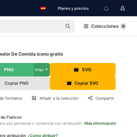
Planes y precios
Colecciones
0
edor De Comida icono gratis
PNG
SVG
512px
Copiar PNG
Copiar SVG
ás formatos
Añadir a la colección
Compartir
 de Flaticon
ara uso personal o comercial con atribución.
Más información
ere atribución
¿Cómo atribuir?