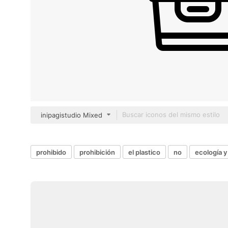
inipagistudio Mixed
prohibido
prohibición
el plastico
no
ecología 