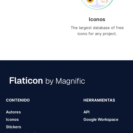
Iconos
The largest database of free
icons for any project.
CONTENIDO
HERRAMIENTAS
Autores
API
Iconos
Google Workspace
Stickers