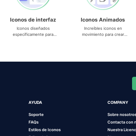
Iconos de interfaz
Iconos Animados
Iconos diseñados
Increíbles iconos en
específicamente para
movimiento para crear
interfaces
proyectos dinámicos
AYUDA
COMPANY
Soporte
Sobre nosotro
FAQs
Contacta con 
Estilos de Iconos
Nuestra Licenc