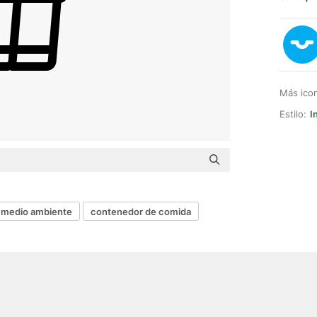
Más ico
Estilo:
I
y medio ambiente
contenedor de comida