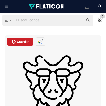
0
Guardar