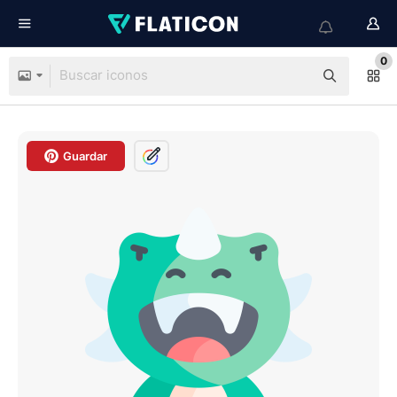
0
Guardar