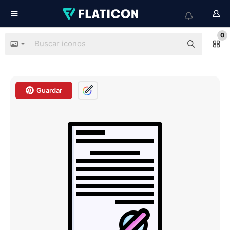
0
Guardar