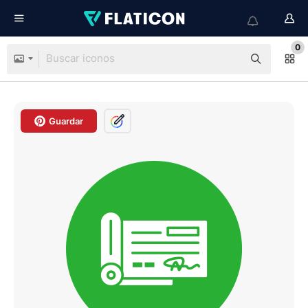
0
Guardar