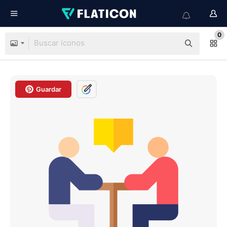
0
Guardar