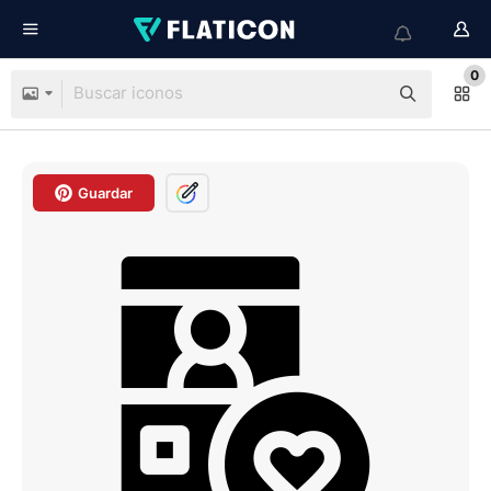
0
Guardar