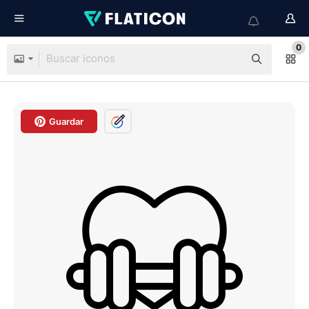
0
Guardar