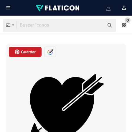
0
Guardar