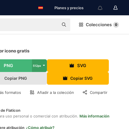
Planes y precios
Colecciones
0
r icono gratis
PNG
SVG
512px
Copiar PNG
Copiar SVG
ás formatos
Añadir a la colección
Compartir
 de Flaticon
ara uso personal o comercial con atribución.
Más información
ere atribución
¿Cómo atribuir?