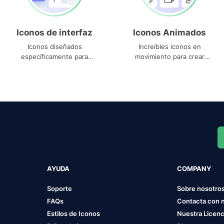
Iconos de interfaz
Iconos Animados
Iconos diseñados
Increíbles iconos en
específicamente para
movimiento para crear
interfaces
proyectos dinámicos
AYUDA
COMPANY
Soporte
Sobre nosotro
FAQs
Contacta con 
Estilos de Iconos
Nuestra Licenc