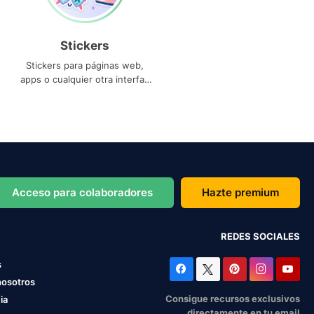
Stickers
Stickers para páginas web,
apps o cualquier otra interfaz
que necesites
Acceso para colaboradores
Hazte premium
REDES SOCIALES
s
nosotros
Consigue recursos exclusivos
ia
directamente en tu email