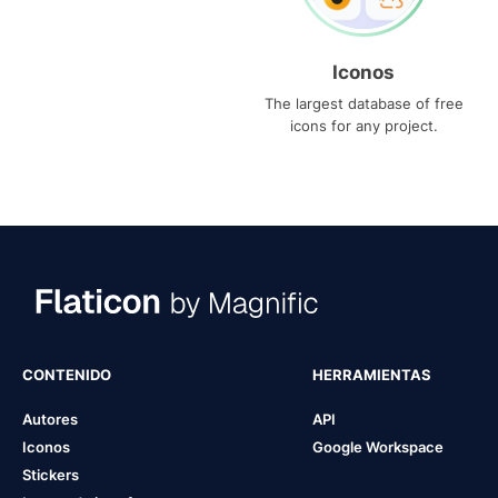
Iconos
The largest database of free
icons for any project.
CONTENIDO
HERRAMIENTAS
Autores
API
Iconos
Google Workspace
Stickers