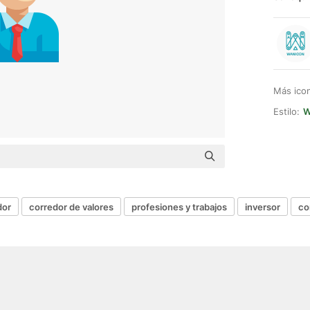
Más ico
Estilo:
W
dor
corredor de valores
profesiones y trabajos
inversor
co