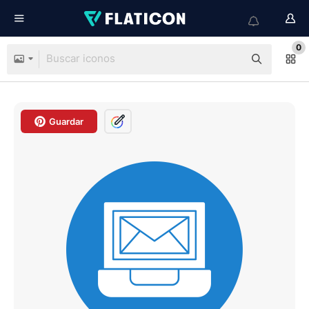
0
Guardar