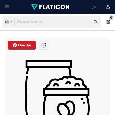
0
Guardar