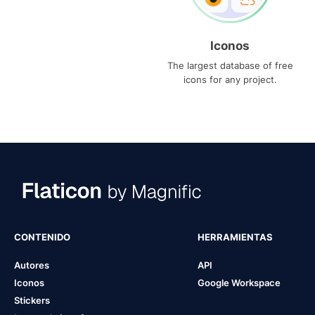
Iconos
The largest database of free
icons for any project.
CONTENIDO
HERRAMIENTAS
Autores
API
Iconos
Google Workspace
Stickers