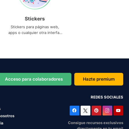
Stickers
Stickers para páginas web,
apps o cualquier otra interfaz
que necesites
Acceso para colaboradores
Hazte premium
REDES SOCIALES
s
nosotros
Consigue recursos exclusivos
ia
directamente en tu email