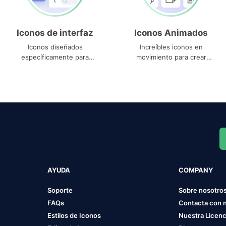
Iconos de interfaz
Iconos Animados
Iconos diseñados
Increíbles iconos en
específicamente para
movimiento para crear
interfaces
proyectos dinámicos
AYUDA
COMPANY
Soporte
Sobre nosotro
FAQs
Contacta con 
Estilos de Iconos
Nuestra Licenc