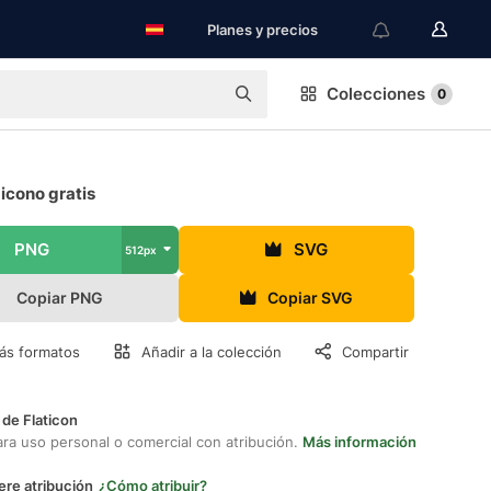
Planes y precios
Colecciones
0
icono gratis
PNG
SVG
512px
Copiar PNG
Copiar SVG
ás formatos
Añadir a la colección
Compartir
 de Flaticon
ara uso personal o comercial con atribución.
Más información
ere atribución
¿Cómo atribuir?