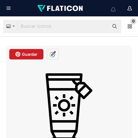
0
Guardar