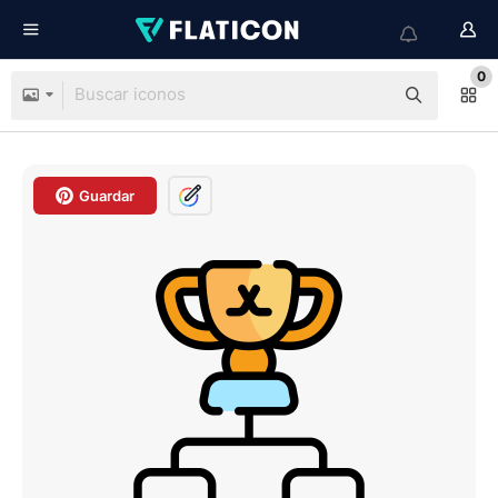
0
Guardar