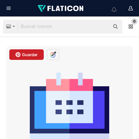
0
Guardar