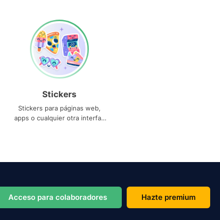
Stickers
Stickers para páginas web,
apps o cualquier otra interfaz
que necesites
Acceso para colaboradores
Hazte premium