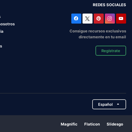
REDES SOCIALES
s
nosotros
Consigue recursos exclusivos
ia
directamente en tu email
os
Regístrate
Español
Magnific
Flaticon
Slidesgo