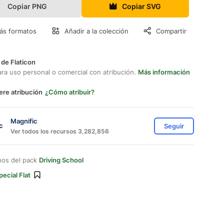
Copiar PNG
Copiar SVG
ás formatos
Añadir a la colección
Compartir
 de Flaticon
ara uso personal o comercial con atribución.
Más información
ere atribución
¿Cómo atribuir?
Magnific
Seguir
Ver todos los recursos 3,282,856
nos del pack
Driving School
pecial Flat