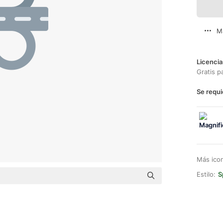
M
Licencia
Gratis p
Se requi
Más ico
Estilo:
S