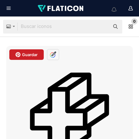
0
Guardar