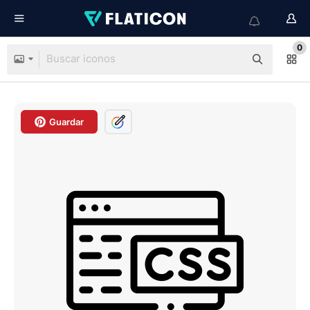
0
Guardar