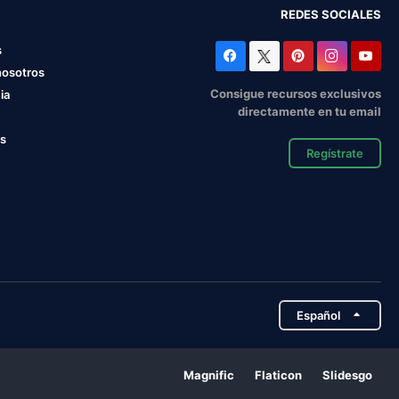
REDES SOCIALES
s
nosotros
Consigue recursos exclusivos
ia
directamente en tu email
os
Regístrate
Español
Magnific
Flaticon
Slidesgo