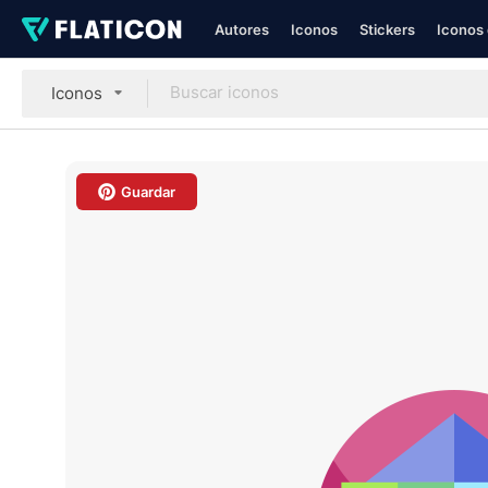
Autores
Iconos
Stickers
Iconos 
Iconos
Guardar