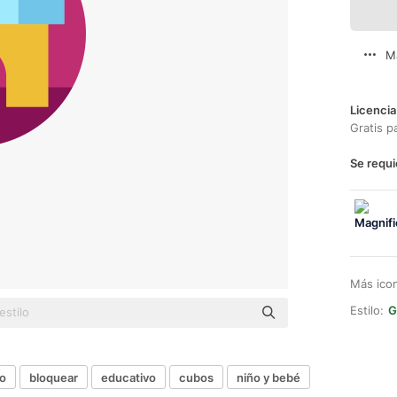
M
Licencia
Gratis p
Se requi
Más ico
Estilo:
G
ño
bloquear
educativo
cubos
niño y bebé