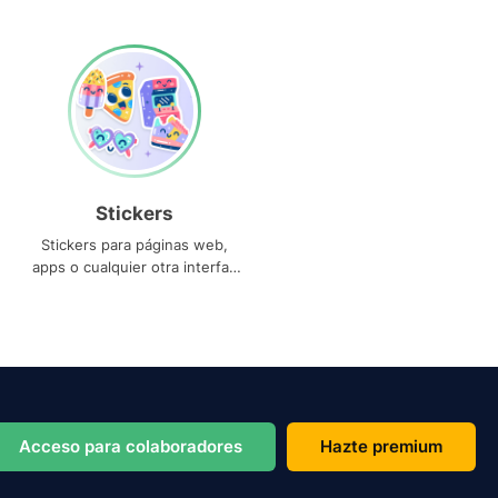
Stickers
Stickers para páginas web,
apps o cualquier otra interfaz
que necesites
Acceso para colaboradores
Hazte premium