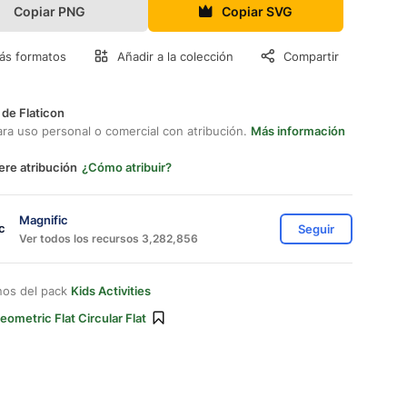
Copiar PNG
Copiar SVG
ás formatos
Añadir a la colección
Compartir
 de Flaticon
ara uso personal o comercial con atribución.
Más información
ere atribución
¿Cómo atribuir?
Magnific
Seguir
Ver todos los recursos 3,282,856
nos del pack
Kids Activities
eometric Flat Circular Flat