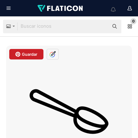
0
Guardar