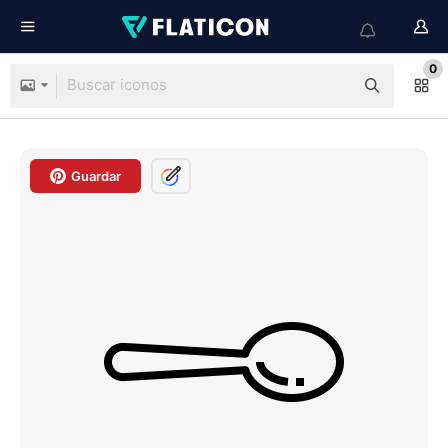
0
Guardar