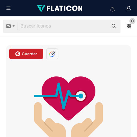
0
Guardar