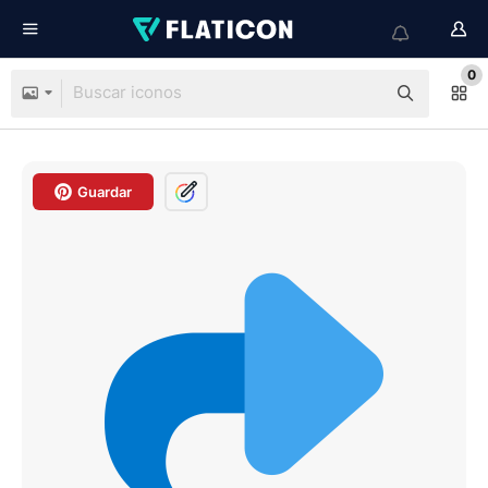
0
Guardar