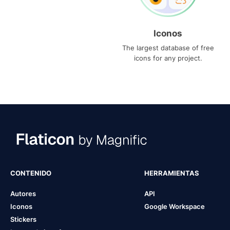
Iconos
The largest database of free
icons for any project.
CONTENIDO
HERRAMIENTAS
Autores
API
Iconos
Google Workspace
Stickers