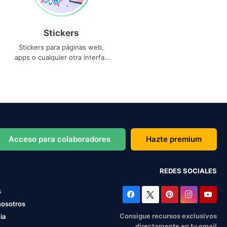
Stickers
Stickers para páginas web,
apps o cualquier otra interfaz
que necesites
Acceso para colaboradores
Hazte premium
REDES SOCIALES
s
nosotros
Consigue recursos exclusivos
ia
directamente en tu email