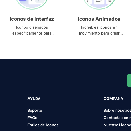
Iconos de interfaz
Iconos Animados
Iconos diseñados
Increíbles iconos en
específicamente para
movimiento para crear
interfaces
proyectos dinámicos
AYUDA
COMPANY
Soporte
Sobre nosotro
FAQs
Contacta con 
Estilos de Iconos
Nuestra Licenc