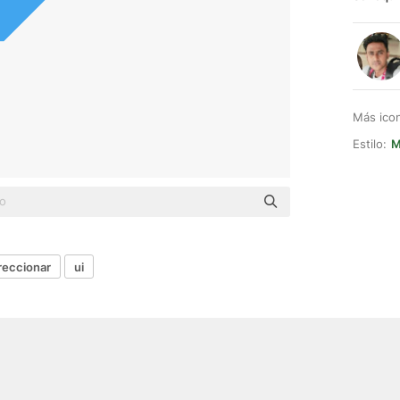
Más ico
Estilo:
M
reccionar
ui