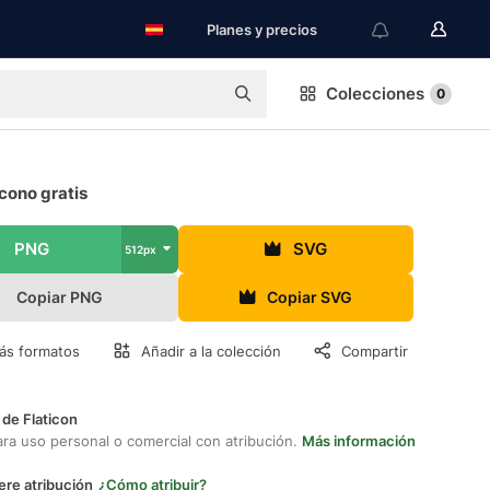
Planes y precios
Colecciones
0
cono gratis
PNG
SVG
512px
Copiar PNG
Copiar SVG
ás formatos
Añadir a la colección
Compartir
 de Flaticon
ara uso personal o comercial con atribución.
Más información
ere atribución
¿Cómo atribuir?