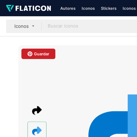
Autores
Iconos
Stickers
Iconos 
Iconos
Guardar