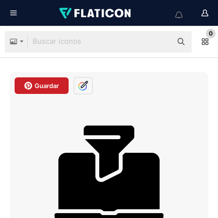
0
Guardar