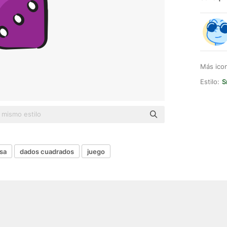
Más ico
Estilo:
S
sa
dados cuadrados
juego