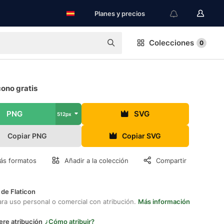
Planes y precios
Colecciones
0
ono gratis
PNG
SVG
512px
Copiar PNG
Copiar SVG
ás formatos
Añadir a la colección
Compartir
 de Flaticon
ara uso personal o comercial con atribución.
Más información
ere atribución
¿Cómo atribuir?