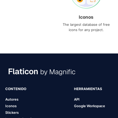
Iconos
The largest database of free
icons for any project.
CONTENIDO
HERRAMIENTAS
Autores
API
Iconos
Google Workspace
Stickers