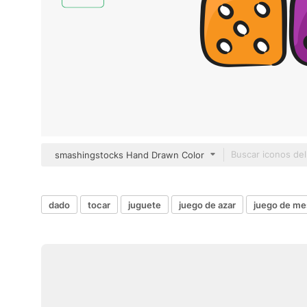
smashingstocks Hand Drawn Color
dado
tocar
juguete
juego de azar
juego de me