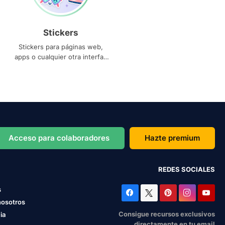
Stickers
Stickers para páginas web,
apps o cualquier otra interfaz
que necesites
Acceso para colaboradores
Hazte premium
REDES SOCIALES
s
nosotros
Consigue recursos exclusivos
ia
directamente en tu email