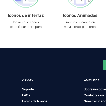
Iconos de interfaz
Iconos Animados
Iconos diseñados
Increíbles iconos en
específicamente para
movimiento para crear
interfaces
proyectos dinámicos
AYUDA
COMPANY
Soporte
Sobre nosotro
FAQs
Contacta con 
Estilos de Iconos
Nuestra Licenc