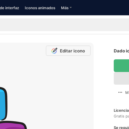
de interfaz
Iconos animados
Más
Editar icono
Dado ic
M
Licencia
Gratis p
Se requi