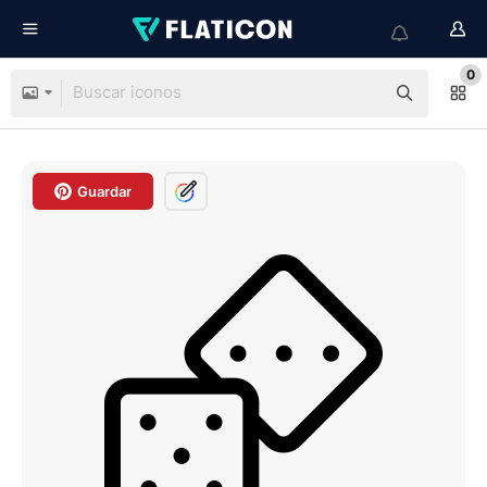
0
Guardar