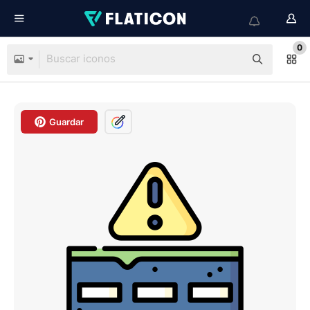
0
Guardar