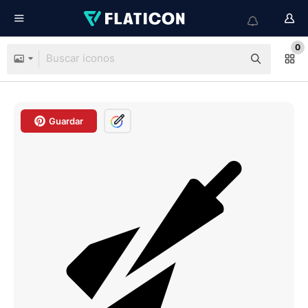
0
Guardar