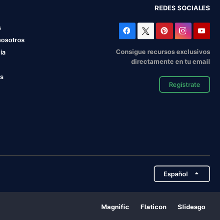
REDES SOCIALES
s
nosotros
Consigue recursos exclusivos
ia
directamente en tu email
os
Regístrate
Español
Magnific
Flaticon
Slidesgo