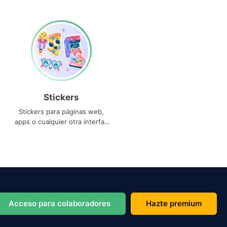
Stickers
Stickers para páginas web,
apps o cualquier otra interfaz
que necesites
Acceso para colaboradores
Hazte premium