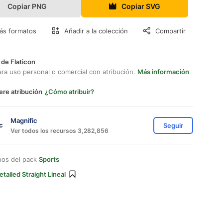
Copiar PNG
Copiar SVG
ás formatos
Añadir a la colección
Compartir
 de Flaticon
ara uso personal o comercial con atribución.
Más información
ere atribución
¿Cómo atribuir?
Magnific
Seguir
Ver todos los recursos 3,282,856
nos del pack
Sports
etailed Straight Lineal