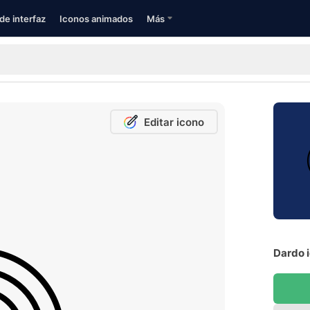
de interfaz
Iconos animados
Más
Editar icono
Dardo i