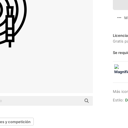
M
Licencia
Gratis p
Se requi
Más ico
Estilo:
D
es y competición