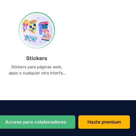
Stickers
Stickers para páginas web,
apps o cualquier otra interfaz
que necesites
Acceso para colaboradores
Hazte premium