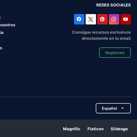
REDES SOCIALES
s
nosotros
Consigue recursos exclusivos
ia
directamente en tu email
os
Regístrate
Español
Magnific
Flaticon
Slidesgo