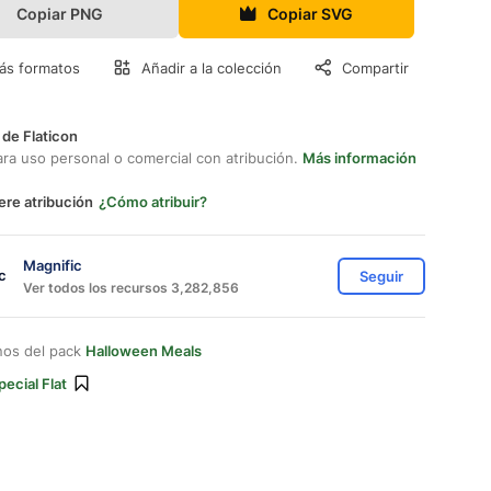
Copiar PNG
Copiar SVG
ás formatos
Añadir a la colección
Compartir
 de Flaticon
ara uso personal o comercial con atribución.
Más información
ere atribución
¿Cómo atribuir?
Magnific
Seguir
Ver todos los recursos 3,282,856
nos del pack
Halloween Meals
pecial Flat