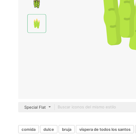
Special Flat
comida
dulce
bruja
víspera de todos los santos