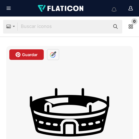
0
Guardar