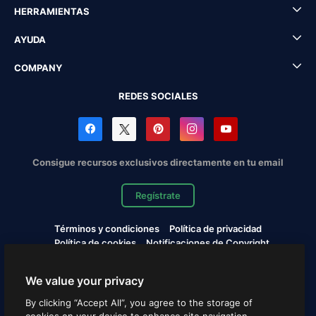
HERRAMIENTAS
AYUDA
COMPANY
REDES SOCIALES
Consigue recursos exclusivos directamente en tu email
Regístrate
Términos y condiciones
Política de privacidad
Política de cookies
Notificaciones de Copyright
Cookies settings
We value your privacy
Copyright © 2010-2026 Freepik Company S.L.U. Todos los
By clicking “Accept All”, you agree to the storage of
derechos reservados.