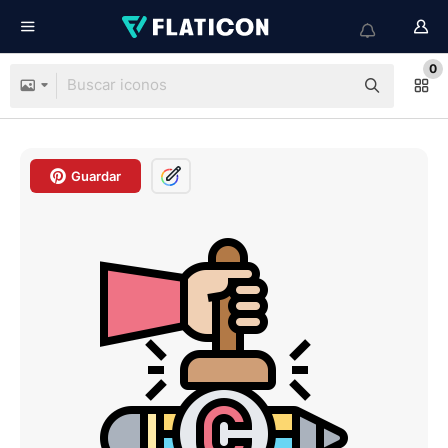
0
Guardar