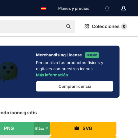
Planes y precios
Colecciones
0
Merchandising License
NUEVO
Personaliza tus productos físicos y
digitales con nuestros iconos
Más información
Comprar licencia
endo icono gratis
PNG
SVG
512px