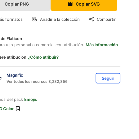
Copiar PNG
Copiar SVG
ás formatos
Añadir a la colección
Compartir
 de Flaticon
ara uso personal o comercial con atribución.
Más información
ere atribución
¿Cómo atribuir?
Magnific
Seguir
Ver todos los recursos 3,282,856
nos del pack
Emojis
D Color