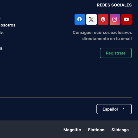
REDES SOCIALES
s
nosotros
Consigue recursos exclusivos
ia
directamente en tu email
os
Regístrate
Español
Magnific
Flaticon
Slidesgo