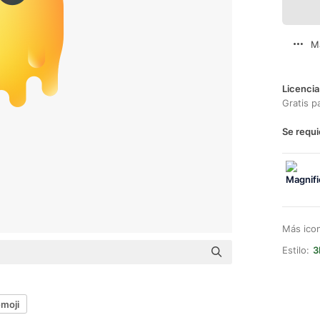
M
Licencia
Gratis p
Se requi
Más ico
Estilo:
3
moji