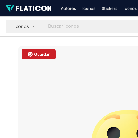
Autores
Iconos
Stickers
Iconos 
Iconos
Guardar