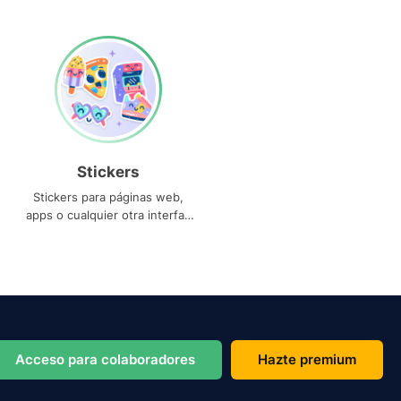
Stickers
Stickers para páginas web,
apps o cualquier otra interfaz
que necesites
Acceso para colaboradores
Hazte premium